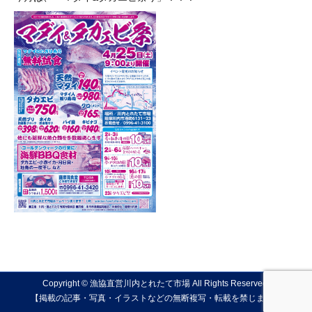
Copyright © 漁協直営川内とれたて市場 All Rights Reserved.
【掲載の記事・写真・イラストなどの無断複写・転載を禁じます】