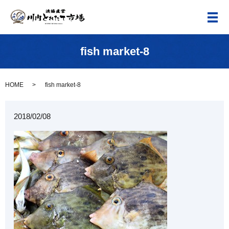
メ
fish market-8
HOME
fish market-8
2018/02/08