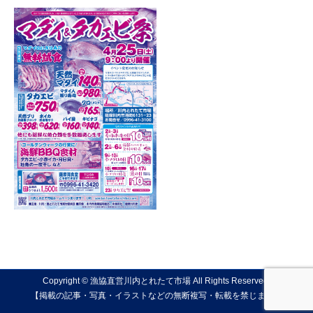
Copyright © 漁協直営川内とれたて市場 All Rights Reserved.
【掲載の記事・写真・イラストなどの無断複写・転載を禁じます】