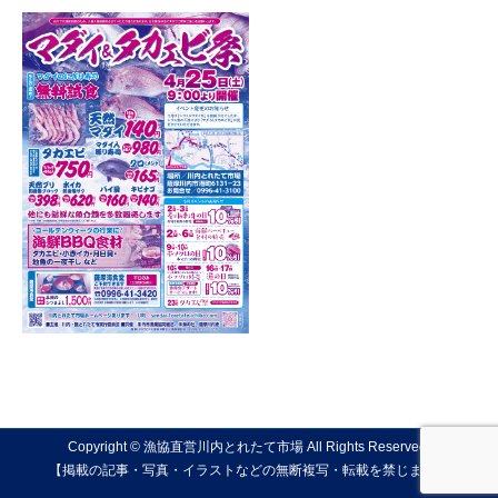
Copyright © 漁協直営川内とれたて市場 All Rights Reserved.
【掲載の記事・写真・イラストなどの無断複写・転載を禁じます】