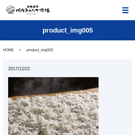
メ
product_img005
HOME
product_img005
2017/12/22