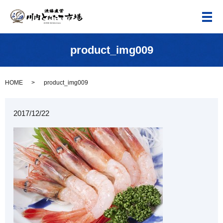
メ
product_img009
HOME
product_img009
2017/12/22