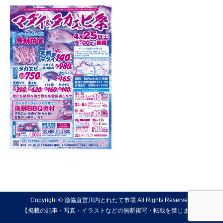
Copyright © 漁協直営川内とれたて市場 All Rights Reserved.
【掲載の記事・写真・イラストなどの無断複写・転載を禁じます】