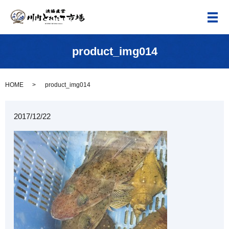
メ
product_img014
HOME
product_img014
2017/12/22