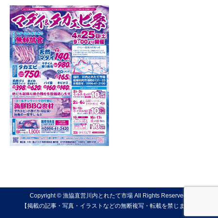
Copyright © 漁協直営川内とれたて市場 All Rights Reserved.
【掲載の記事・写真・イラストなどの無断複写・転載を禁じます】