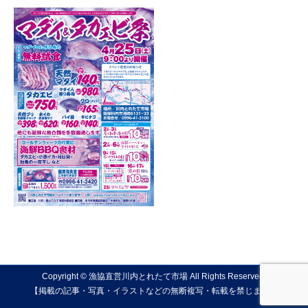
Copyright © 漁協直営川内とれたて市場 All Rights Reserved.
【掲載の記事・写真・イラストなどの無断複写・転載を禁じます】