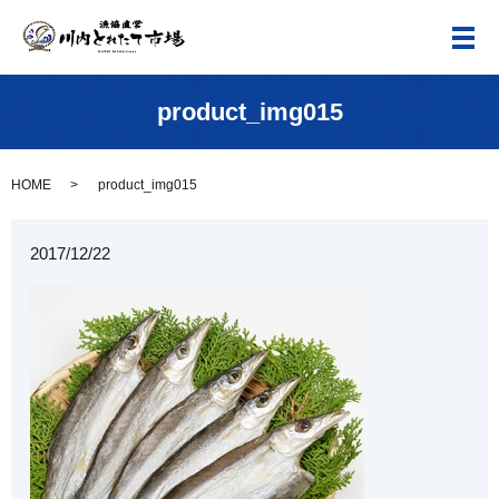
メ
product_img015
HOME
product_img015
2017/12/22