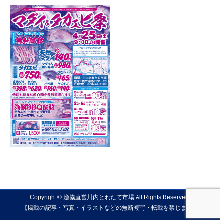
Copyright © 漁協直営川内とれたて市場 All Rights Reserved.
【掲載の記事・写真・イラストなどの無断複写・転載を禁じます】