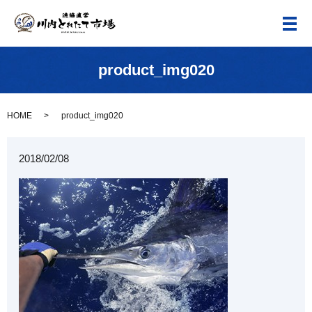
メ
product_img020
HOME
product_img020
2018/02/08